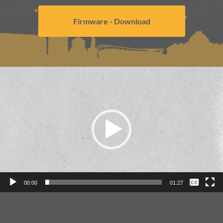
Firmware - Download
Video-
Player
Keine
00:00
01:27
Deutsch
English