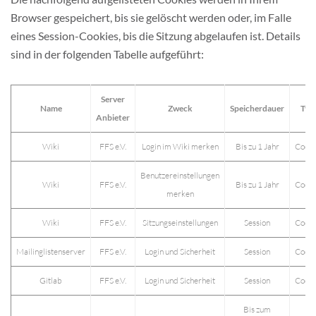
Browser gespeichert, bis sie gelöscht werden oder, im Falle
eines Session-Cookies, bis die Sitzung abgelaufen ist. Details
sind in der folgenden Tabelle aufgeführt:
Server
Name
Zweck
Speicherdauer
Typ
Anbieter
Wiki
FFS e.V.
Login im Wiki merken
Bis zu 1 Jahr
Cooki
Benutzereinstellungen
Wiki
FFS e.V.
Bis zu 1 Jahr
Cooki
merken
Wiki
FFS e.V.
Sitzungseinstellungen
Session
Cooki
Mailinglistenserver
FFS e.V.
Login und Sicherheit
Session
Cooki
Gitlab
FFS e.V.
Login und Sicherheit
Session
Cooki
Bis zum