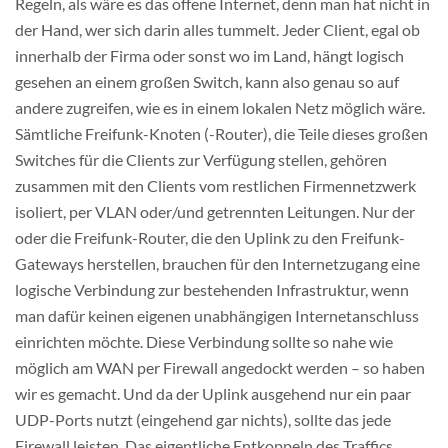
Regeln, als wäre es das offene Internet, denn man hat nicht in
der Hand, wer sich darin alles tummelt. Jeder Client, egal ob
innerhalb der Firma oder sonst wo im Land, hängt logisch
gesehen an einem großen Switch, kann also genau so auf
andere zugreifen, wie es in einem lokalen Netz möglich wäre.
Sämtliche Freifunk-Knoten (-Router), die Teile dieses großen
Switches für die Clients zur Verfügung stellen, gehören
zusammen mit den Clients vom restlichen Firmennetzwerk
isoliert, per VLAN oder/und getrennten Leitungen. Nur der
oder die Freifunk-Router, die den Uplink zu den Freifunk-
Gateways herstellen, brauchen für den Internetzugang eine
logische Verbindung zur bestehenden Infrastruktur, wenn
man dafür keinen eigenen unabhängigen Internetanschluss
einrichten möchte. Diese Verbindung sollte so nahe wie
möglich am WAN per Firewall angedockt werden – so haben
wir es gemacht. Und da der Uplink ausgehend nur ein paar
UDP-Ports nutzt (eingehend gar nichts), sollte das jede
Firewall leisten. Das eigentliche Entkoppeln des Traffics