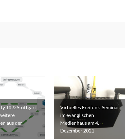
y-IX & Stuttgart-
Virtuelles Freifunk-Seminar
weitere
im evanglischen
en aus der
Medienhaus am 4.
Dezember 2021