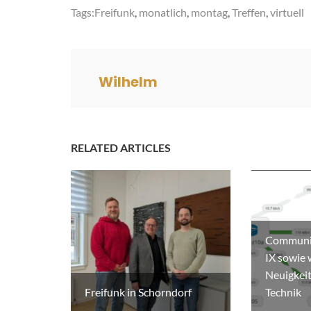
Tags:
Freifunk
,
monatlich
,
montag
,
Treffen
,
virtuell
Wilhelm
RELATED ARTICLES
Communit
IX sowie 
Neuigkeit
Freifunk in Schorndorf
Technik