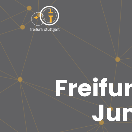
Freifu
Jun