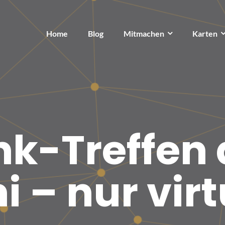
Home
Blog
Mitmachen
Karten
nk-Treffen
i – nur virt