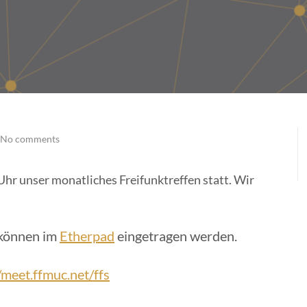
No comments
Uhr unser monatliches Freifunktreffen statt. Wir
 können im
Etherpad
eingetragen werden.
/meet.ffmuc.net/ffs