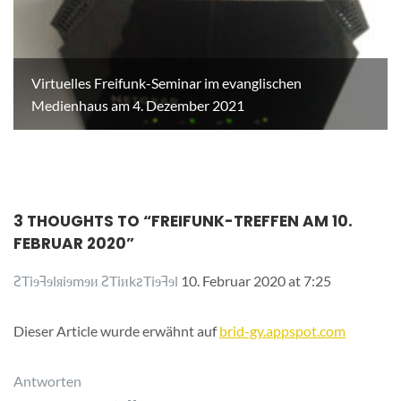
Virtuelles Freifunk-Seminar im evanglischen
Medienhaus am 4. Dezember 2021
3 THOUGHTS TO “
FREIFUNK-TREFFEN AM 10.
FEBRUAR 2020
”
ꙄTiɘꟻɘlᴙiɘmɘᴎ ꙄTiᴎkꙅTiɘꟻɘl
10. Februar 2020 at 7:25
Dieser Article wurde erwähnt auf
brid-gy.appspot.com
Antworten