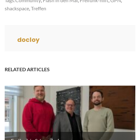
Tags:
Community
,
Flash in den Mai
,
Freifunk-hilft
,
GPN
,
shackspace
,
Treffen
docloy
RELATED ARTICLES