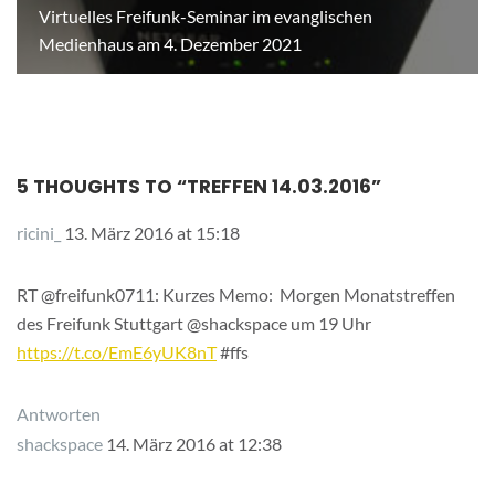
Virtuelles Freifunk-Seminar im evanglischen
Medienhaus am 4. Dezember 2021
5 THOUGHTS TO “
TREFFEN 14.03.2016
”
ricini_
13. März 2016 at 15:18
RT @freifunk0711: Kurzes Memo: Morgen Monatstreffen
des Freifunk Stuttgart @shackspace um 19 Uhr
https://t.co/EmE6yUK8nT
#ffs
Antworten
shackspace
14. März 2016 at 12:38